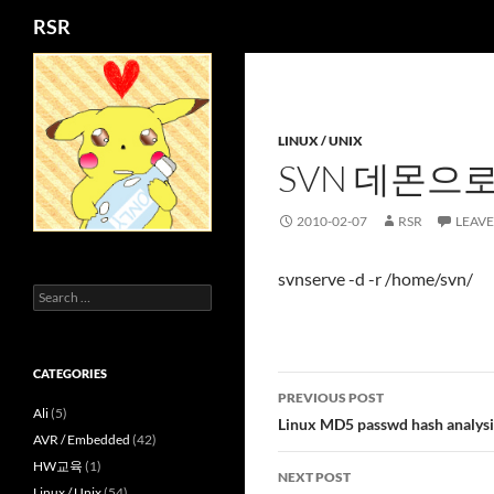
Search
RSR
Skip
to
content
LINUX / UNIX
SVN 데몬으
2010-02-07
RSR
LEAV
svnserve -d -r /home/svn/
Search
for:
CATEGORIES
Post
PREVIOUS POST
Ali
(5)
navigation
Linux MD5 passwd hash analysi
AVR / Embedded
(42)
HW교육
(1)
NEXT POST
Linux / Unix
(54)