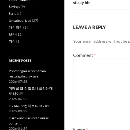
sticky bit
Sayings
(9)
Script
(2)
Uncategorized
(27)
LEAVE A REPLY
개인적인
(14)
보안
(12)
Your email address will not be 
지식
(8)
Comment
*
RECENT POSTS
Prevent gnu screen from
resizing display size
2026-07-28
미래를 알 수 없으니 끌리는대
로 해야죠
2026-06-22
LG AI리모컨허브 IRHG-01
2026-03-22
Hardware Hackers Course
content
2026-01-29
Name
*