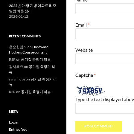
2025년 24평 지방 아파트 리모
델링 비용 정리
2026-01-12
Email
*
RECENT COMMENTS
온순한감자
on
Hardware
Website
Hackers Course content
RSR
on
공기질 측정기 리뷰
감사해요
on
공기질 측정기 리
뷰
Captcha
*
saramlove
on
공기질 측정기 리
뷰
RSR
on
공기질 측정기 리뷰
Type the text displayed abov
META
Log in
Entries feed