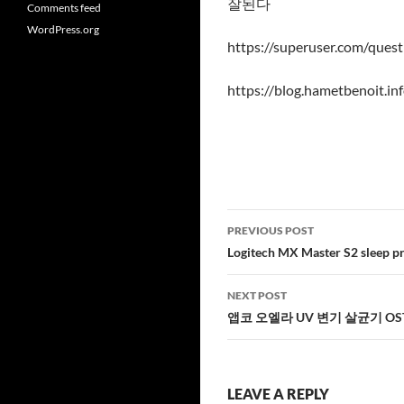
잘된다
Comments feed
WordPress.org
https://superuser.com/quest
https://blog.hametbenoit.i
Post
PREVIOUS POST
navigation
Logitech MX Master S2 sleep p
NEXT POST
앱코 오엘라 UV 변기 살균기 OS
LEAVE A REPLY