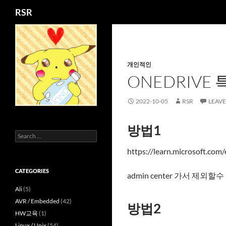
Search
RSR
Skip
to
content
개인적인
ONEDRIVE
2022-10-05
RSR
LEAV
방법1
Search
for:
https://learn.microsoft.com/
CATEGORIES
admin center 가서 제
Ali
(5)
AVR / Embedded
(42)
방법2
HW교육
(1)
Linux / Unix
(54)