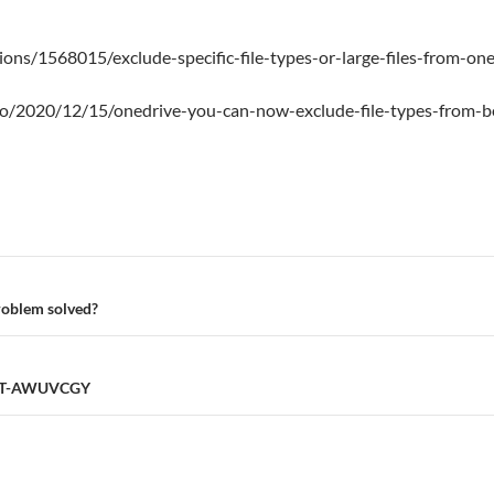
ions/1568015/exclude-specific-file-types-or-large-files-from-on
nfo/2020/12/15/onedrive-you-can-now-exclude-file-types-from-
roblem solved?
T-AWUVCGY