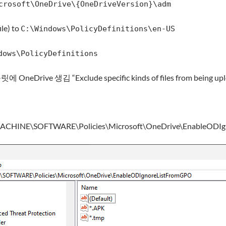
crosoft\OneDrive\{OneDriveVersion}\adm
ile) to
C:\Windows\PolicyDefinitions\en-US
dows\PolicyDefinitions
OneDrive 생김 “Exclude specific kinds of files from bei
CHINE\SOFTWARE\Policies\Microsoft\OneDrive\EnableODIg