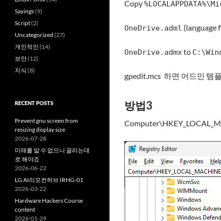
Copy
%LOCALAPPDATA%\Mi
Sayings
(9)
Script
(2)
(language f
OneDrive.adml
Uncategorized
(27)
개인적인
(14)
to
OneDrive.admx
C:\Win
보안
(12)
지식
(8)
gpedit.mcs 하면 어드민 템플릿에 
방법3
RECENT POSTS
Prevent gnu screen from
Computer\HKEY_LOCAL_MA
resizing display size
2026-07-28
미래를 알 수 없으니 끌리는대
로 해야죠
2026-06-22
LG AI리모컨허브 IRHG-01
2026-03-22
Hardware Hackers Course
content
2026-01-29