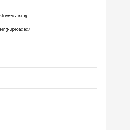
edrive-syncing
being-uploaded/