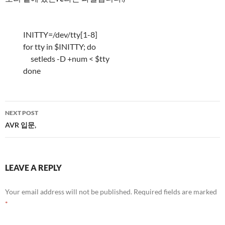
INITTY=/dev/tty[1-8]
for tty in $INITTY; do
setleds -D +num < $tty
done
Post
NEXT POST
navigation
AVR 입문,
LEAVE A REPLY
Your email address will not be published.
Required fields are marked
*