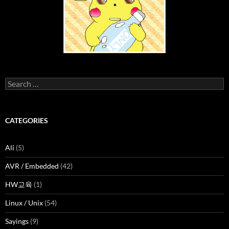
Search
for:
CATEGORIES
Ali
(5)
AVR / Embedded
(42)
HW교육
(1)
Linux / Unix
(54)
Sayings
(9)