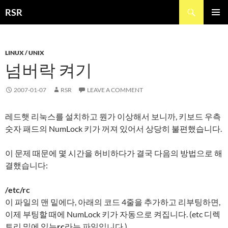
Skip
Search
RSR
to
PRIMAR
content
MENU
LINUX / UNIX
넘버락 켜기
2007-01-07
RSR
LEAVE A COMMENT
레드햇 리눅스를 설치하고 뭔가 이상해서 보니까, 키보드 우측
숫자 패드의 NumLock 키가 꺼져 있어서 상당히 불편했습니다.
이 문제 때문에 몇 시간을 허비하다가 결국 다음의 방법으로 해
결했습니다:
/etc/rc
이 파일의 맨 밑에다, 아래의 코드 4줄을 추가하고 리부팅하면,
이제 부팅할 때에 NumLock 키가 자동으로 켜집니다. (etc 디렉
토리 밑에 있는
rc
라는 파일입니다.)