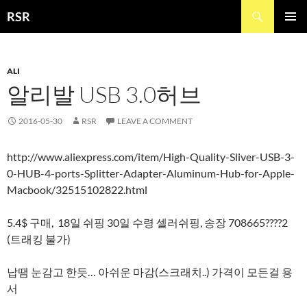
Skip
Search
RSR
to
PRIMAR
content
MENU
ALI
알리발 USB 3.0허브
2016-05-30
RSR
LEAVE A COMMENT
http://www.aliexpress.com/item/High-Quality-Sliver-USB-3-
0-HUB-4-ports-Splitter-Adapter-Aluminum-Hub-for-Apple-
Macbook/32515102822.html
5.4$ 구매, 18일 쉬핑 30일 수령 셀러쉬핑, 송장 708665????2
(트래킹 불가)
납땜 눈감고 한듯… 아쉬운 마감(스크래치..) 가격이 모든걸 용
서