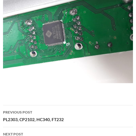
Post
PREVIOUS POST
navigation
PL2303, CP2102, HC340, FT232
NEXT POST