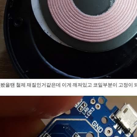
걸 봤을땐 철제 재질인거같은데 이게 깨져있고 코일부분이 고정이 