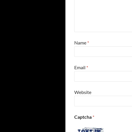
Name
*
Email
*
Website
Captcha
*