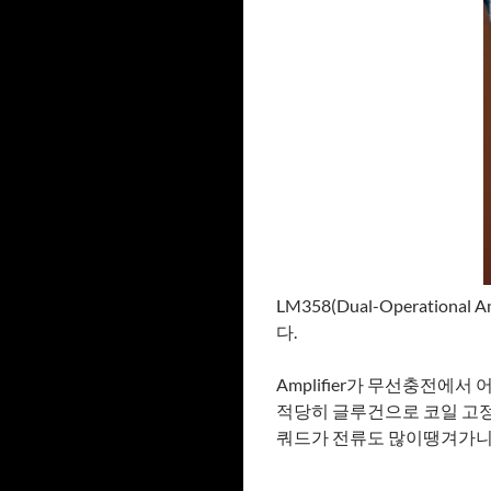
LM358(Dual-Operati
다.
Amplifier가 무선충전에
적당히 글루건으로 코일 고정
쿼드가 전류도 많이땡겨가니