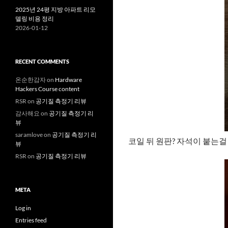
2025년 24평 지방 아파트 리모
델링 비용 정리
2026-01-12
RECENT COMMENTS
온순한감자
on
Hardware
Hackers Course content
RSR
on
공기질 측정기 리뷰
감사해요
on
공기질 측정기 리
뷰
saramlove
on
공기질 측정기 리
코일 뒤 원판? 자석이 붙는
뷰
RSR
on
공기질 측정기 리뷰
META
Log in
Entries feed