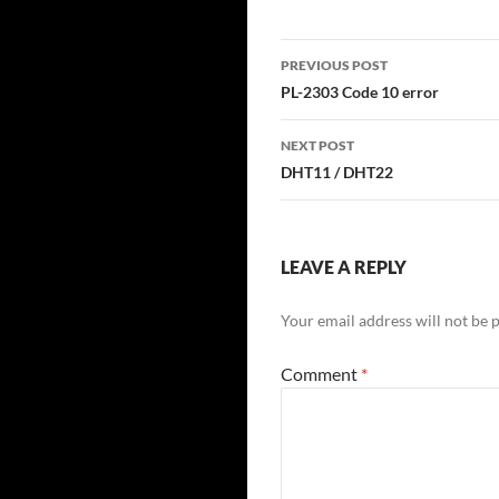
Post
PREVIOUS POST
navigation
PL-2303 Code 10 error
NEXT POST
DHT11 / DHT22
LEAVE A REPLY
Your email address will not be 
Comment
*