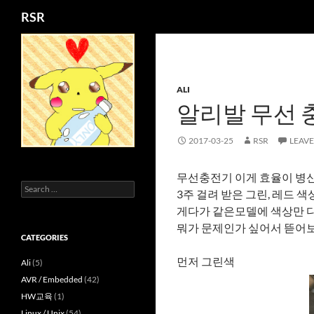
Search
RSR
Skip
to
content
ALI
알리발 무선 
2017-03-25
RSR
LEAV
무선충전기 이게 효율이 병
Search
3주 걸려 받은 그린, 레드 
for:
게다가 같은모델에 색상만 다
뭐가 문제인가 싶어서 뜯어보
CATEGORIES
먼저 그린색
Ali
(5)
AVR / Embedded
(42)
HW교육
(1)
Linux / Unix
(54)