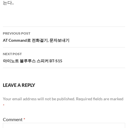
는다..
Post
PREVIOUS POST
navigation
AT Command로 전화걸기, 문자보내기
NEXT POST
아이노트 블루투스 스피커 BT-S15
LEAVE A REPLY
Your email address will not be published.
Required fields are marked
*
Comment
*