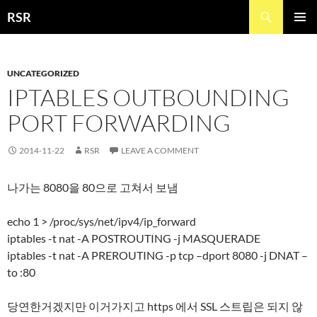
Skip
Search
RSR
to
PRIMAR
content
MENU
UNCATEGORIZED
IPTABLES OUTBOUNDING
PORT FORWARDING
2014-11-22
RSR
LEAVE A COMMENT
나가는 8080을 80으로 고쳐서 보냄
echo 1 > /proc/sys/net/ipv4/ip_forward
iptables -t nat -A POSTROUTING -j MASQUERADE
iptables -t nat -A PREROUTING -p tcp –dport 8080 -j DNAT –
to :80
당연한거겠지만 이거가지고 https 에서 SSL 스트립은 되지 않