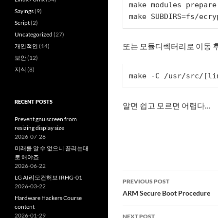
make modules_prepare

Sayings
(9)
make SUBDIRS=fs/ecry
Script
(2)
Uncategorized
(27)
또는 모듈디렉터리로 이동 
개인적인
(14)
보안
(12)
지식
(8)
make -C /usr/src/[li
RECENT POSTS
알면 쉽고 모르면 어렵다…
Prevent gnu screen from
resizing display size
2026-07-28
미래를 알 수 없으니 끌리는대
로 해야죠
2026-06-22
Post
LG AI리모컨허브 IRHG-01
PREVIOUS POST
2026-03-22
navigation
ARM Secure Boot Procedure
Hardware Hackers Course
content
2026-01-29
NEXT POST