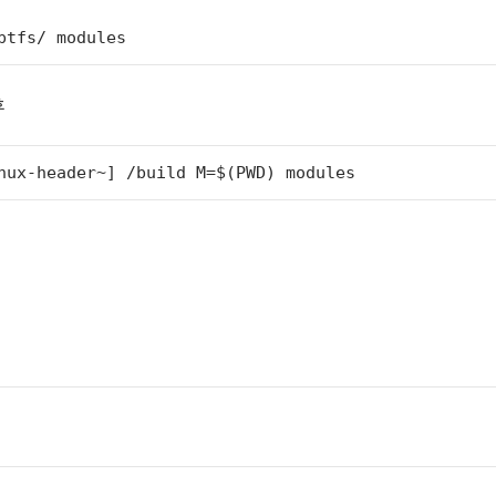
ptfs/ modules
후
nux-header~] /build M=$(PWD) modules