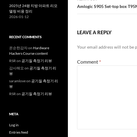
2025년 24평 지방 아파트 리모
Amlogic S905 Set-top box T9
델링 비용 정리
2026-01-12
LEAVE A REPLY
RECENT COMMENTS
Your email address will not be 
온순한감자
on
Hardware
Hackers Course content
RSR
on
공기질 측정기 리뷰
Comment
*
감사해요
on
공기질 측정기 리
뷰
saramlove
on
공기질 측정기 리
뷰
RSR
on
공기질 측정기 리뷰
META
Log in
Entries feed