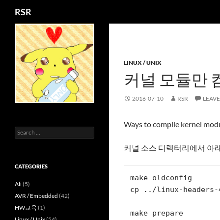
Search
RSR
Skip
to
content
LINUX / UNIX
커널 모듈만 
2016-07-10
RSR
LEAV
Ways to compile kernel mod
Search
for:
커널 소스 디렉터리에서 아래 커
CATEGORIES
make oldconfig

Ali
(5)
cp ../linux-headers-
AVR / Embedded
(42)
HW교육
(1)
make prepare

Linux / Unix
(54)