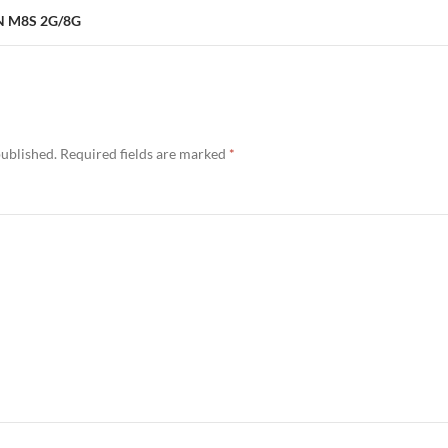
5N M8S 2G/8G
published.
Required fields are marked
*